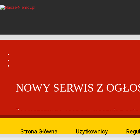
NOWY SERWIS Z OGŁO
Zapraszamy na nasz nowy serwis z ogło
Znajdziecie tam sporo interesujących o
Strona Główna
Użytkownicy
Regu
CZYTAJ WIĘCEJ